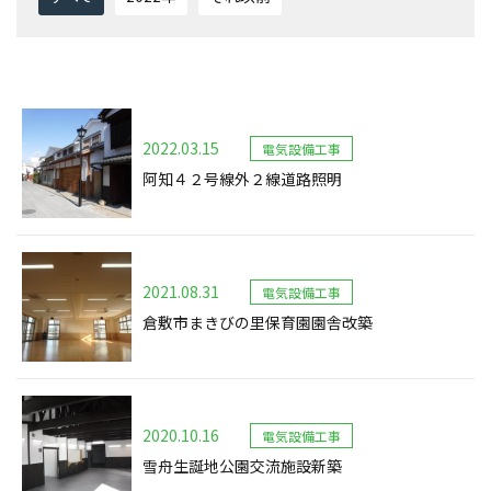
2022.03.15
電気設備工事
阿知４２号線外２線道路照明
2021.08.31
電気設備工事
倉敷市まきびの里保育園園舎改築
2020.10.16
電気設備工事
雪舟生誕地公園交流施設新築